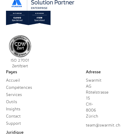
ISO 27001
Zertifziert
Pages
Adresse
Accueil
Swarmit
AG
Compétences
Rötelstrasse
Services
15
Outils
CH-
Insights
8006
Contact
Zürich
Support
team@swarmit.ch
Juridique