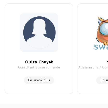
Ouiza Chayeb
Consultant Suisse romande
Atlassian Jira / C
En savoir plus
En s