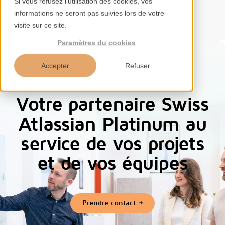
Si vous refusez l'utilisation des cookies, vos
informations ne seront pas suivies lors de votre
FR
visite sur ce site.
Paramètres du cookies
Accepter
Refuser
Swarmit - empowering teams !
Accueil
Votre partenaire Swiss
Services
Atlassian Platinum au
service de vos projets
Compétences
et de vos équipes
Outils
Aperçus
Prendre contact
À propos de nous