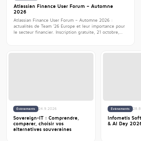
Atlassian Finance User Forum – Automne
2026
Atlassian Finance User Forum – Automne 2026 :
actualités de Team '26 Europe et leur importance pour
le secteur financier. Inscription gratuite, 21 octobre,
Zurich.
24.9.2026
28.8
Évènements
Évènements
Sovereign-IT : Comprendre,
Infometis So
comparer, choisir vos
& AI Day 202
alternatives souveraines