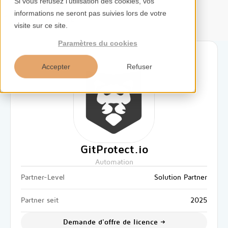
Si vous refusez l'utilisation des cookies, vos
informations ne seront pas suivies lors de votre
FR
visite sur ce site.
Paramètres du cookies
Accepter
Refuser
Accueil
Services
Compétences
GitProtect.io
Automation
Outils
Partner-Level
Solution Partner
Aperçus
Partner seit
2025
Demande d'offre de licence
À propos de nous