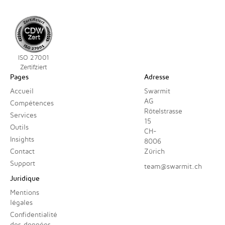
ISO 27001
Zertifziert
Pages
Adresse
Accueil
Swarmit
AG
Compétences
Rötelstrasse
Services
15
Outils
CH-
Insights
8006
Contact
Zürich
Support
team@swarmit.ch
Juridique
Mentions
légales
Confidentialité
des données