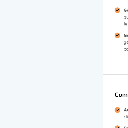
G
qu
le
G
gé
co
Comm
A
cl