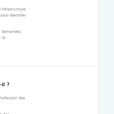
infrastructure
insi identifier
les demandes,
 la
il ?
isfaction des