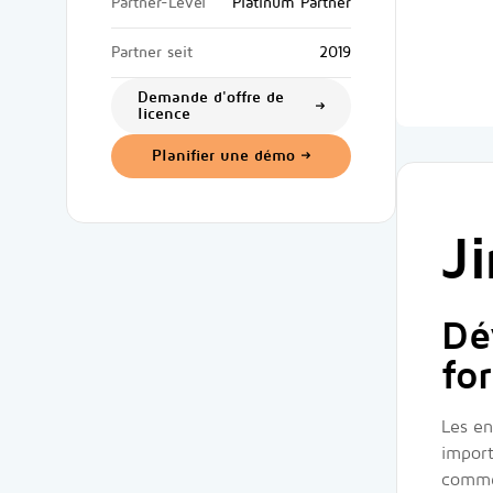
Partner-Level
Platinum Partner
Partner seit
2019
Demande d'offre de
licence
Planifier une démo
J
Dé
fo
Les en
import
commer