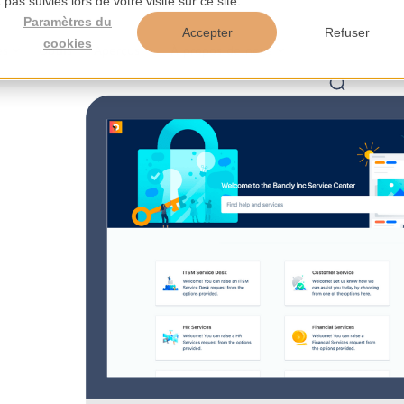
pas suivies lors de votre visite sur ce site.
Paramètres du
Accepter
Refuser
cookies
es
Outils
Aperçus
À propos de nous