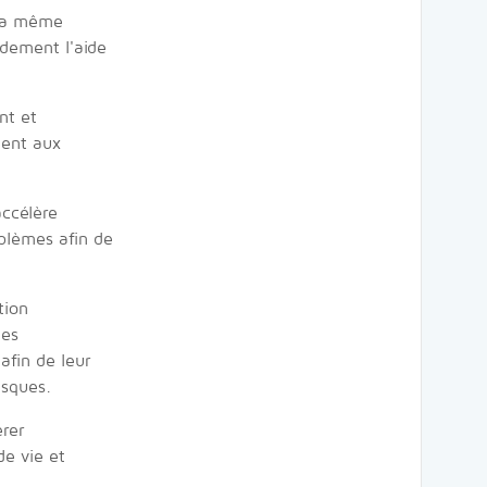
 la même
idement l'aide
nt et
ment aux
accélère
blèmes afin de
tion
les
afin de leur
isques.
érer
de vie et