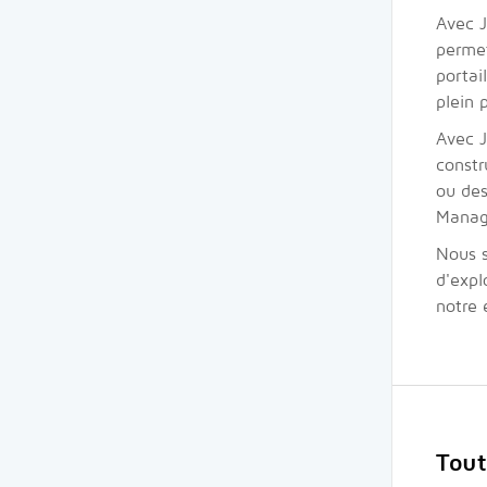
Avec J
permet
portai
plein 
Avec J
constr
ou des
Manag
Nous s
d'expl
notre 
Tout