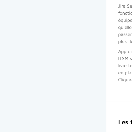
Jira S
foncti
équipe
qu'ell
passer
plus fl
Appren
ITSM s
livre 
en pla
Clique
Les 