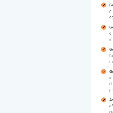
G
pl
do
G
d'
in
G
l
mi
G
in
ch
pe
A
ef
ré