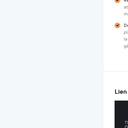
R
at
ma
D
pl
la
gé
Lien