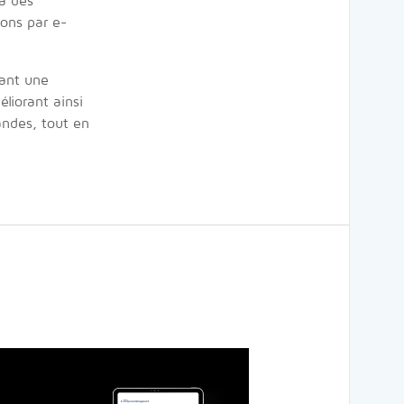
à des
ions par e-
ant une
liorant ainsi
andes, tout en