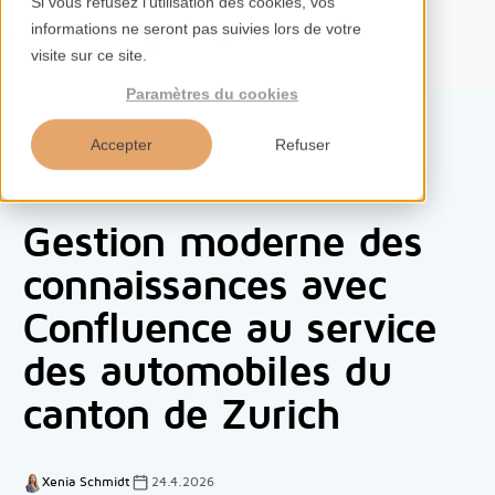
Si vous refusez l'utilisation des cookies, vos
informations ne seront pas suivies lors de votre
FR
visite sur ce site.
Paramètres du cookies
Accepter
Refuser
Accueil
Gestion moderne des
Services
connaissances avec
Confluence au service
Compétences
des automobiles du
Outils
canton de Zurich
Aperçus
Xenia Schmidt
24.4.2026
À propos de nous