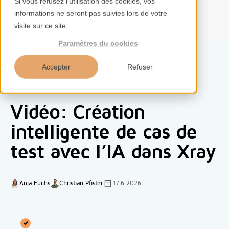
Si vous refusez l'utilisation des cookies, vos
informations ne seront pas suivies lors de votre
FR
visite sur ce site.
Paramètres du cookies
Accepter
Refuser
Accueil
Vidéo: Création
Services
intelligente de cas de
test avec l’IA dans Xray
Compétences
Outils
Anja Fuchs
Christian Pfister
17.6.2026
Aperçus
À propos de nous