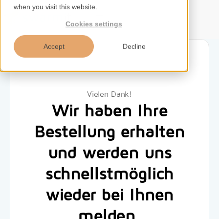
when you visit this website.
EN
Cookies settings
Accept
Decline
Home
Vielen Dank!
Wir haben Ihre
Services
Bestellung erhalten
Competences
und werden uns
Tools
schnellstmöglich
Insights
wieder bei Ihnen
melden.
About us