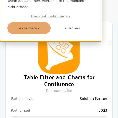
Wenn Sie ablehnen, werden Ihre Informationen
nicht erfasst.
DE
Cookie-Einstellungen
Akzeptieren
Ablehnen
Home
Services
Kompetenzen
Table Filter and Charts for
Confluence
Tools
Dokumentation
Partner-Level
Solution Partner
Insights
Partner seit
2023
Über uns