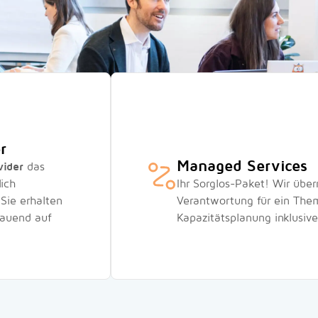
r
Managed Services
vider
das
lich
Ihr Sorglos-Paket! Wir üb
 Sie erhalten
Verantwortung für ein Them
bauend auf
Kapazitätsplanung inklusive