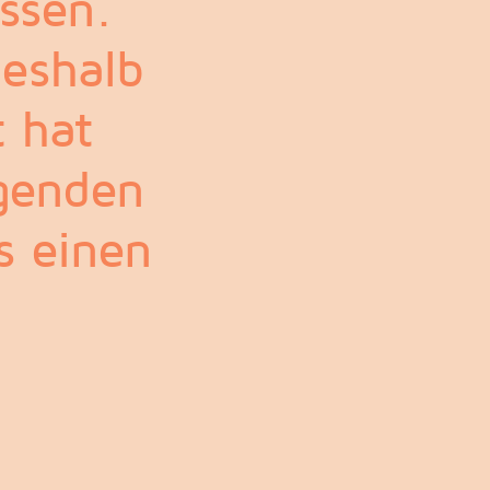
ssen.
deshalb
t hat
agenden
s einen