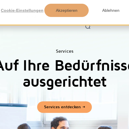
Cookie-Einstellungen
Akzeptieren
Ablehnen
n
Tools
Insights
Über uns
Services
Auf Ihre Bedürfniss
ausgerichtet
Services entdecken