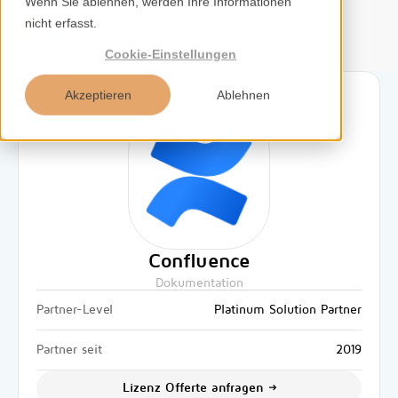
Wenn Sie ablehnen, werden Ihre Informationen
nicht erfasst.
DE
Cookie-Einstellungen
Akzeptieren
Ablehnen
Home
Services
Kompetenzen
Confluence
Dokumentation
Tools
Partner-Level
Platinum Solution Partner
Insights
Partner seit
2019
Lizenz Offerte anfragen
Über uns