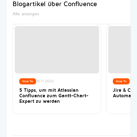
Blogartikel über Confluence
Alle anzeigen
16.11.2022
17.
How To
How To
5 Tipps, um mit Atlassian
Jira & Con
Confluence zum Gantt-Chart-
Automatis
Expert zu werden