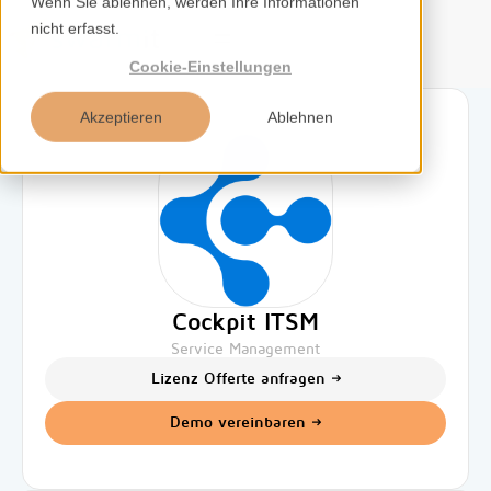
Wenn Sie ablehnen, werden Ihre Informationen
nicht erfasst.
DE
Cookie-Einstellungen
Akzeptieren
Ablehnen
Home
Services
Kompetenzen
Cockpit ITSM
Service Management
Tools
Lizenz Offerte anfragen
Insights
Demo vereinbaren
Über uns