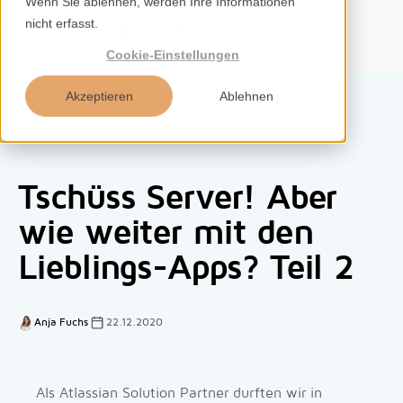
Wenn Sie ablehnen, werden Ihre Informationen
nicht erfasst.
DE
Cookie-Einstellungen
Akzeptieren
Ablehnen
Home
Tschüss Server! Aber
Services
wie weiter mit den
Lieblings-Apps? Teil 2
Kompetenzen
Tools
Anja Fuchs
22.12.2020
Insights
Als Atlassian Solution Partner durften wir in
Über uns