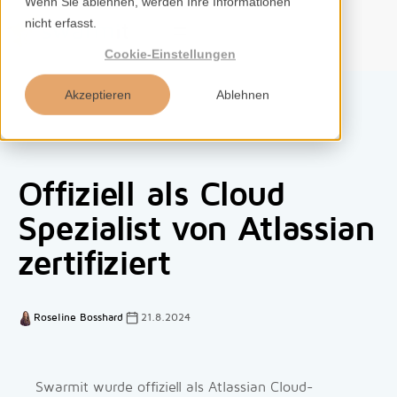
Wenn Sie ablehnen, werden Ihre Informationen
nicht erfasst.
DE
Cookie-Einstellungen
Akzeptieren
Ablehnen
Home
Offiziell als Cloud
Services
Spezialist von Atlassian
zertifiziert
Kompetenzen
Tools
Roseline Bosshard
21.8.2024
Insights
Swarmit wurde offiziell als Atlassian Cloud-
Über uns