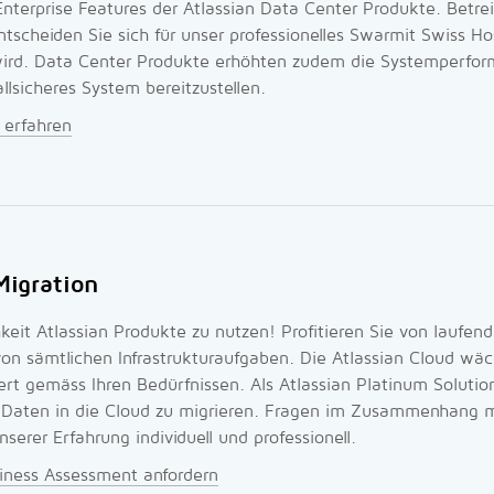
Enterprise Features der Atlassian Data Center Produkte. Betrei
ntscheiden Sie sich für unser professionelles Swarmit Swiss H
wird. Data Center Produkte erhöhten zudem die Systemperfo
allsicheres System bereitzustellen.
 erfahren
Migration
hkeit Atlassian Produkte zu nutzen! Profitieren Sie von laufe
von sämtlichen Infrastrukturaufgaben. Die Atlassian Cloud wäc
ert gemäss Ihren Bedürfnissen. Als Atlassian Platinum Solutio
hre Daten in die Cloud zu migrieren. Fragen im Zusammenhang 
erer Erfahrung individuell und professionell.
iness Assessment anfordern