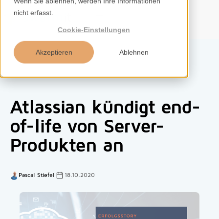
Wenn Sie ablehnen, werden Ihre Informationen
nicht erfasst.
DE
Cookie-Einstellungen
Akzeptieren
Ablehnen
Home
Atlassian kündigt end-
Services
of-life von Server-
Produkten an
Kompetenzen
Tools
Pascal Stiefel
18.10.2020
Insights
Über uns