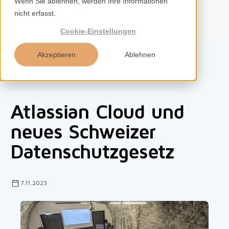
Wenn Sie ablehnen, werden Ihre Informationen
nicht erfasst.
DE
Cookie-Einstellungen
Akzeptieren
Ablehnen
Home
Atlassian Cloud und
Services
neues Schweizer
Datenschutzgesetz
Kompetenzen
Tools
7.11.2023
Insights
Über uns