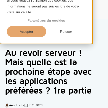
Si vous refusez l'utilisation des cookies, vos
informations ne seront pas suivies lors de votre
FR
visite sur ce site.
Paramètres du cookies
Accepter
Refuser
Accueil
Au revoir serveur !
Services
Mais quelle est la
prochaine étape avec
Compétences
les applications
Outils
préférées ? 1re partie
Aperçus
Anja Fuchs
19.11.2020
À propos de nous