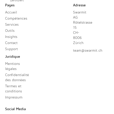
Zertifziert
Pages
Adresse
Accueil
Swarmit
AG
Compétences
Rötelstrasse
Services
15
Outils
CH-
Insights
8006
Contact
Zürich
Support
team@swarmit.ch
Juridique
Mentions
légales
Confidentialité
des données
Termes et
conditions
Impressum
Social Media