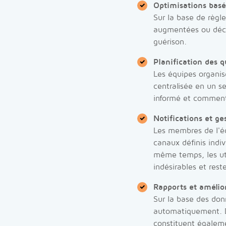
Optimisations basé
Sur la base de règle
augmentées ou décl
guérison.
Planification des q
Les équipes organis
centralisée en un se
informé et comment
Notifications et ge
Les membres de l'éq
canaux définis indi
même temps, les uti
indésirables et res
Rapports et amélio
Sur la base des don
automatiquement. D'
constituent égaleme