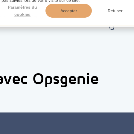
pas suivies lors de votre visite sur ce site.
Paramètres du
Accepter
Refuser
cookies
es
Outils
Aperçus
À propos de nous
avec Opsgenie