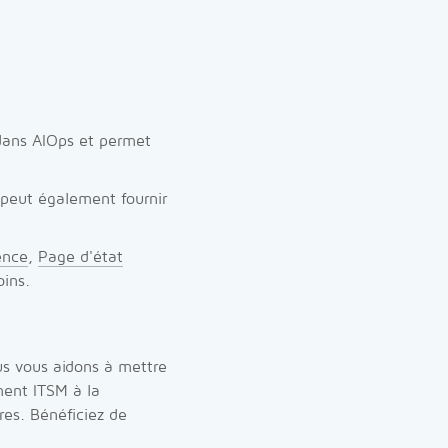
 dans AIOps et permet
 peut également fournir
ence
,
Page d'état
ins.
us vous aidons à mettre
ment ITSM à la
es. Bénéficiez de