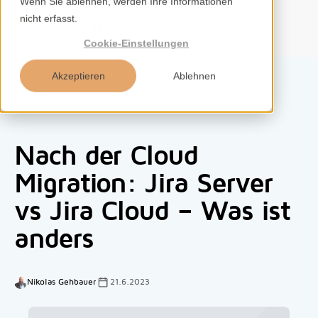
Wenn Sie ablehnen, werden Ihre Informationen
nicht erfasst.
DE
Cookie-Einstellungen
Akzeptieren
Ablehnen
Home
Nach der Cloud
Services
Migration: Jira Server
vs Jira Cloud – Was ist
Kompetenzen
anders
Tools
Insights
Nikolas Gehbauer
21.6.2023
Über uns