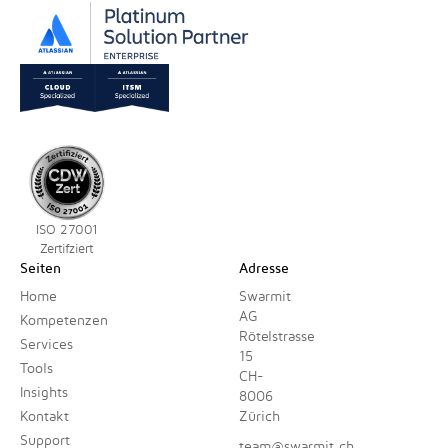
ISO 27001
Zertifziert
Seiten
Adresse
Home
Swarmit
AG
Kompetenzen
Rötelstrasse
Services
15
Tools
CH-
Insights
8006
Kontakt
Zürich
Support
team@swarmit.ch