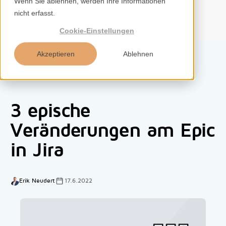
Wenn Sie ablehnen, werden Ihre Informationen
nicht erfasst.
DE
Cookie-Einstellungen
Akzeptieren
Ablehnen
Home
3 epische
Services
Veränderungen am Epic
in Jira
Kompetenzen
Tools
Erik Neudert
17.6.2022
Insights
Über uns