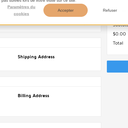
pas suivies lors de votre visite sur ce site.
Paramètres du
Order
Accepter
Refuser
cookies
$0.00
Subtot
$0.00
Total
Shipping Address
Billing Address