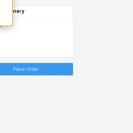
 Summary
al
Place Order