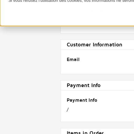
Si vous refusez l'utilisation des cookies, vos informations ne seront 
Shipping Method
Customer Information
Email
Payment Info
Payment Info
/
Items in Order